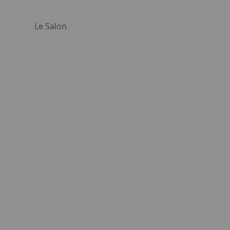
Le Salon
 lien. Appuyez sur la flèche bas pour ouvrir le sous-menu.
Facebook
Instagram
Linkedin