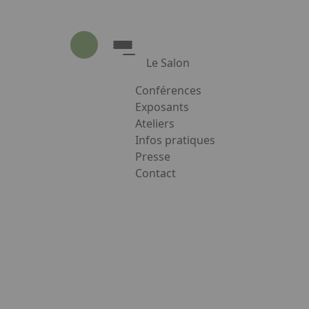
Le Salon
ier des Sens
Conférences
Le Salon
Exposants
Ateliers
Présentation du Salon
Infos pratiques
Animations
‐ÊTRE !
Presse
Les Partenaires
Contact
Appuyez sur Entrée pour ouvrir le