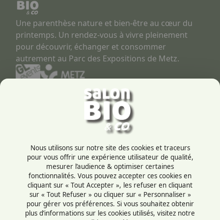
Une parenthèse nature et bien-être au cœur du
printemps. Un rendez-vous à vivre pleinement
pour découvrir, échanger et consommer
autrement au Parc des Expositions de Metz.
Contactez-nous
03 87 55 66 00
Rue de la Grange aux bois
Nous utilisons sur notre site des cookies et traceurs
57072 - Metz
pour vous offrir une expérience utilisateur de qualité,
France
mesurer l’audience & optimiser certaines
fonctionnalités. Vous pouvez accepter ces cookies en
cliquant sur « Tout Accepter », les refuser en cliquant
sur « Tout Refuser » ou cliquer sur « Personnaliser »
pour gérer vos préférences. Si vous souhaitez obtenir
plus d’informations sur les cookies utilisés, visitez notre
Mentions légales