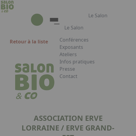
Aller au contenu principal
Panneau de gestion des cookies
Le Salon
Le Salon
Conférences
Retour à la liste
Le Salon
Exposants
Ateliers
Présentation du Salon
Infos pratiques
Animations
Presse
Les Partenaires
Contact
Appuyez sur Entrée pour ouvrir le
Facebook
Instagram
Linkedin
ASSOCIATION ERVE
LORRAINE / ERVE GRAND-