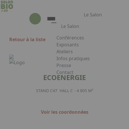
Aller au contenu principal
Panneau de gestion des cookies
Le Salon
Le Salon
Conférences
Retour à la liste
Le Salon
Exposants
Ateliers
Présentation du Salon
Infos pratiques
Animations
Presse
Les Partenaires
Contact
ECOENERGIE
Appuyez sur Entrée pour ouvrir le
STAND C47
HALL C - 4 805 M²
Facebook
Instagram
Linkedin
Voir les coordonnées