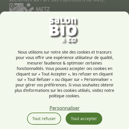
Contactez-nous
03 87 55 66 00
Rue de la Grange aux bois
Nous utilisons sur notre site des cookies et traceurs
57072 - Metz
pour vous offrir une expérience utilisateur de qualité,
France
mesurer l’audience & optimiser certaines
fonctionnalités. Vous pouvez accepter ces cookies en
cliquant sur « Tout Accepter », les refuser en cliquant
sur « Tout Refuser » ou cliquer sur « Personnaliser »
pour gérer vos préférences. Si vous souhaitez obtenir
plus d’informations sur les cookies utilisés, visitez notre
Mentions légales
politique cookies.
Politique cookies
Politique de confidentialité
Personnaliser
CGU
Tout refuser
Tout accepter
Politique RSE
Éthique et conformité