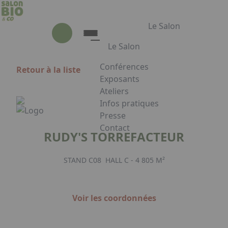
Aller au contenu principal
Panneau de gestion des cookies
Le Salon
Le Salon
Conférences
Retour à la liste
Le Salon
Exposants
Ateliers
Présentation du Salon
Infos pratiques
Animations
Presse
Les Partenaires
Contact
RUDY'S TORREFACTEUR
Appuyez sur Entrée pour ouvrir le
STAND C08
HALL C - 4 805 M²
Facebook
Instagram
Linkedin
Voir les coordonnées