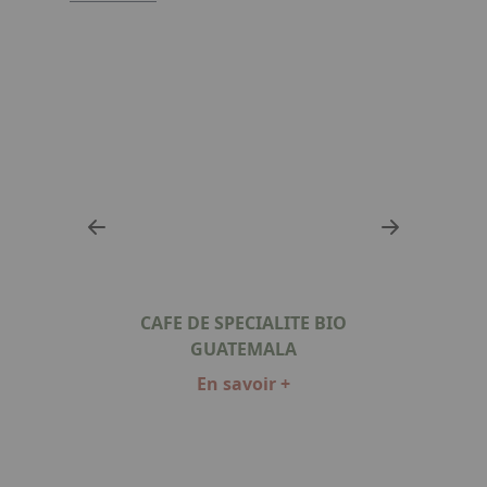
XIQUE
CAFE DE SPECIALITE BIO
CAFE
GUATEMALA
En savoir +
Item
1