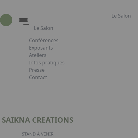
Le Salon
Le Salon
Conférences
Le Salon
Exposants
Ateliers
Présentation du Salon
Infos pratiques
Animations
Presse
Les Partenaires
Contact
Appuyez sur Entrée pour ouvrir le lien. Appuye
Faceboo
Inst
L
SAIKNA CREATIONS
STAND À VENIR